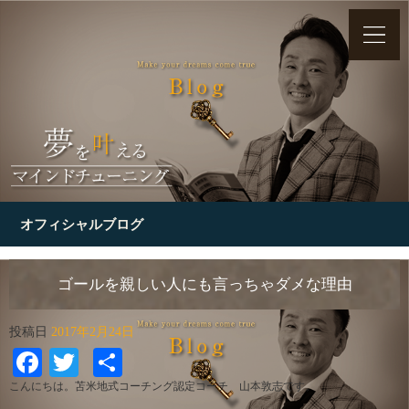
オフィシャルブログ
ゴールを親しい人にも言っちゃダメな理由
投稿日
2017年2月24日
Facebook
Twitter
共
有
こんにちは。苫米地式コーチング認定コーチ 山本敦志です。