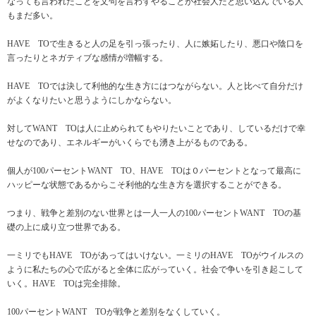
なっても言われたことを文句を言わずやることが社会人だと思い込んでいる人
もまだ多い。
HAVE TOで生きると人の足を引っ張ったり、人に嫉妬したり、悪口や陰口を
言ったりとネガティブな感情が増幅する。
HAVE TOでは決して利他的な生き方にはつながらない。人と比べて自分だけ
がよくなりたいと思うようにしかならない。
対してWANT TOは人に止められてもやりたいことであり、しているだけで幸
せなのであり、エネルギーがいくらでも湧き上がるものである。
個人が100パーセントWANT TO、HAVE TOは０パーセントとなって最高に
ハッピーな状態であるからこそ利他的な生き方を選択することができる。
つまり、戦争と差別のない世界とは一人一人の100パーセントWANT TOの基
礎の上に成り立つ世界である。
一ミリでもHAVE TOがあってはいけない。一ミリのHAVE TOがウイルスの
ように私たちの心で広がると全体に広がっていく。社会で争いを引き起こして
いく。HAVE TOは完全排除。
100パーセントWANT TOが戦争と差別をなくしていく。