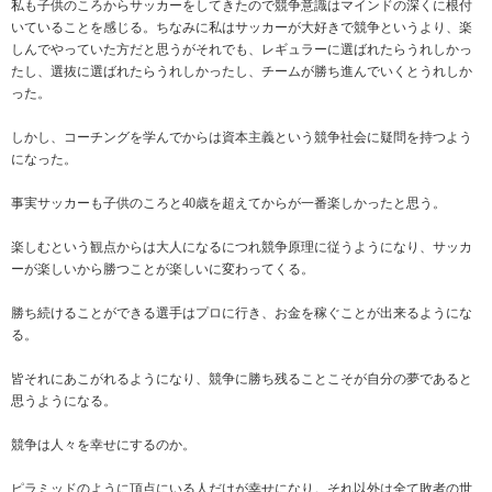
私も子供のころからサッカーをしてきたので競争意識はマインドの深くに根付
いていることを感じる。ちなみに私はサッカーが大好きで競争というより、楽
しんでやっていた方だと思うがそれでも、レギュラーに選ばれたらうれしかっ
たし、選抜に選ばれたらうれしかったし、チームが勝ち進んでいくとうれしか
った。
しかし、コーチングを学んでからは資本主義という競争社会に疑問を持つよう
になった。
事実サッカーも子供のころと40歳を超えてからが一番楽しかったと思う。
楽しむという観点からは大人になるにつれ競争原理に従うようになり、サッカ
ーが楽しいから勝つことが楽しいに変わってくる。
勝ち続けることができる選手はプロに行き、お金を稼ぐことが出来るようにな
る。
皆それにあこがれるようになり、競争に勝ち残ることこそが自分の夢であると
思うようになる。
競争は人々を幸せにするのか。
ピラミッドのように頂点にいる人だけが幸せになり。それ以外は全て敗者の世