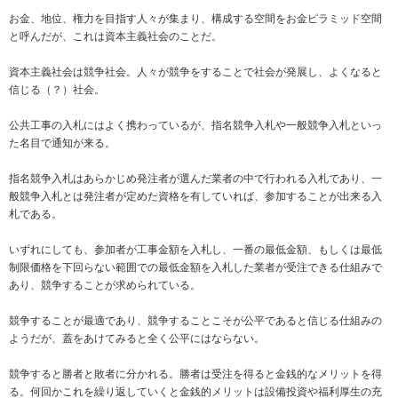
お金、地位、権力を目指す人々が集まり、構成する空間をお金ピラミッド空間
と呼んだが、これは資本主義社会のことだ。
資本主義社会は競争社会。人々が競争をすることで社会が発展し、よくなると
信じる（？）社会。
公共工事の入札にはよく携わっているが、指名競争入札や一般競争入札といっ
た名目で通知が来る。
指名競争入札はあらかじめ発注者が選んだ業者の中で行われる入札であり、一
般競争入札とは発注者が定めた資格を有していれば、参加することが出来る入
札である。
いずれにしても、参加者が工事金額を入札し、一番の最低金額、もしくは最低
制限価格を下回らない範囲での最低金額を入札した業者が受注できる仕組みで
あり、競争することが求められている。
競争することが最適であり、競争することこそが公平であると信じる仕組みの
ようだが、蓋をあけてみると全く公平にはならない。
競争すると勝者と敗者に分かれる。勝者は受注を得ると金銭的なメリットを得
る。何回かこれを繰り返していくと金銭的メリットは設備投資や福利厚生の充