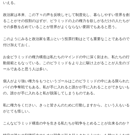
いえる。
政治家は本来、この下々の声を反映しそして制度化し、暮らしやすい世界を創
ることがその役割のはずが、ピラミッドの上の権力を欲しがるだけの人たちが
その多数を占めていることが世界がよくならない要因でもあると思う。
このようにみると政治家を選ぶという投票行動はとても重要なことであるので
付け加えておく。
お金ピラミッドの権力構造は私たちのマインドの中に深く刻まれ、私たちの行
動規範ともなっている。このピラミッドをより上に駆け上がることが人生のゴ
ールであると思う人は多い。
個人がより強い権力をもつというゴールはこのピラミッドの中にある限られた
パイの争奪戦でもある。私が手に入れると誰かが手に入れることができないも
の。誰かが手に入れると私が脱落してしまうものである。
私に権力をください。きっと皆さんのために行動しますから。という人もいる
がとても怪しい。
こんなピラミッド構造の中を生きる私たちが戦争をとめることが出来るのか？