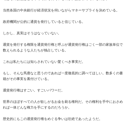
当然各国の中央銀行が経済状況を伺いながらマネーサプライを決めている。
政府機関が公的に通貨を発行していると信じている。
しかし、真実はそうはなっていない。
通貨を発行する権限を通貨発行権と呼ぶが通貨発行権はごく一部の家族単位で
数えられるような人たちが独占している。
これは私たちには知らされていない驚くべき事実だ。
もし、そんな馬鹿なと思うのであれば一度徹底的に調べてほしい。数多くの書
籍がその事実を裏付けている。
通貨発行権はすごい。すごいパワーだ。
世界のほぼすべての人が欲しがるお金を刷る権利だ。その権利を手中におさめ
れば一体どんな権力を手にするのだろうか。
歴史的にもこの通貨発行権をめぐる争いは壮絶であったようだ。