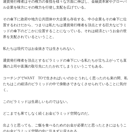
通貨発行権者はその権力の食指を様々な方面に伸ばし、金融資本家やグローバ
ル企業を味方にその権力を行使し支配を広げている。
その傘下に政府や地方公共団体や大企業も存在する。中小企業もその傘下に位
置するわけだから、つまりは私たちは通貨発行権者を頂点とする巨大なピラミ
ッドの傘下のどこかに位置することになっている。それは経済というお金の世
界を支配されているということ。
私たちは現代ではお金抜きでは生きられない。
通貨発行権者を頂点とするピラミッドの傘下にいる私たちが立ち上がっても直
属の上司や直属の取引先にたたかれてしまうというこでもある。
コーチングでWANT TOで生きればいいのかとうれしく思ったのも束の間、私
たちはこの経済のピラミッドの中で身動きできなくさせられていることに気付
く。
このピラミッドは生易しいものではない。
どこまでも果てしなく続くお金ピラミッド空間なのだ。
出ようと思っても、ご飯を食べるためのお金が必要だと思ったときにはもうこ
のお金ピラミッド空間の中に引きずり戻される。