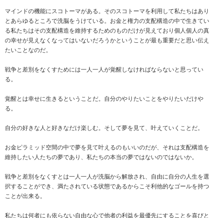
マインドの機能にスコトーマがある。そのスコトーマを利用して私たちはあり
とあらゆるところで洗脳をうけている。お金と権力の支配構造の中で生きてい
る私たちはその支配構造を維持するためのものだけが見えており個人個人の真
の幸せが見えなくなってはいないだろうかということが最も重要だと思い伝え
たいことなのだ。
戦争と差別をなくすためには一人一人が覚醒しなければならないと思ってい
る。
覚醒とは幸せに生きるということだ。自分のやりたいことをやりたいだけや
る。
自分の好きな人と好きなだけ楽しむ。そして夢を見て、叶えていくことだ。
お金ピラミッド空間の中で夢を見て叶えるのもいいのだが、それは支配構造を
維持したい人たちの夢であり、私たちの本当の夢ではないのではないか。
戦争と差別をなくすとは一人一人が洗脳から解放され、自由に自分の人生を選
択することができ、満たされている状態であるからこそ利他的なゴールを持つ
ことが出来る。
私たちは何者にも依らない自由な心で他者の利益を最優先にすることを喜びと