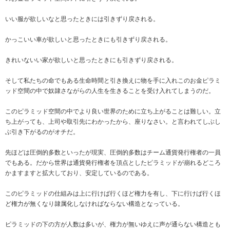
いい服が欲しいなと思ったときには引きずり戻される。
かっこいい車が欲しいと思ったときにも引きずり戻される。
きれいないい家が欲しいと思ったときにも引きずり戻される。
そして私たちの命でもある生命時間と引き換えに物を手に入れこのお金ピラミ
ッド空間の中で奴隷さながらの人生を生きることを受け入れてしまうのだ。
このピラミッド空間の中でより良い世界のために立ち上がることは難しい。立
ち上がっても、上司や取引先にわかったから、座りなさい。と言われてしぶし
ぶ引き下がるのがオチだ。
先ほどは圧倒的多数といったが現実、圧倒的多数はチーム通貨発行権者の一員
でもある。だから世界は通貨発行権者を頂点としたピラミッドが崩れるどころ
かますますと拡大しており、安定しているのである。
このピラミッドの仕組みは上に行けば行くほど権力を有し、下に行けば行くほ
ど権力が無くなり隷属化しなければならない構造となっている。
ピラミッドの下の方が人数は多いが、権力が無いゆえに声が通らない構造とも