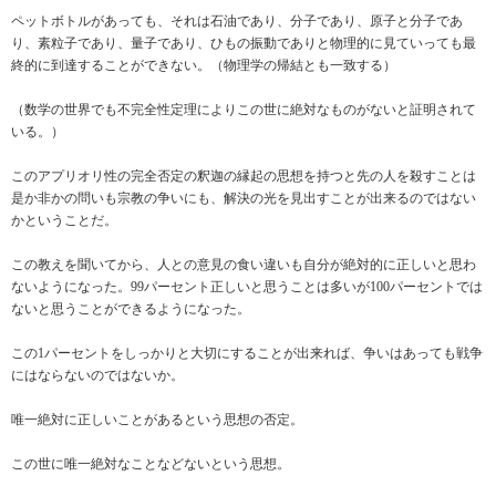
ペットボトルがあっても、それは石油であり、分子であり、原子と分子であ
り、素粒子であり、量子であり、ひもの振動でありと物理的に見ていっても最
終的に到達することができない。（物理学の帰結とも一致する）
（数学の世界でも不完全性定理によりこの世に絶対なものがないと証明されて
いる。）
このアプリオリ性の完全否定の釈迦の縁起の思想を持つと先の人を殺すことは
是か非かの問いも宗教の争いにも、解決の光を見出すことが出来るのではない
かということだ。
この教えを聞いてから、人との意見の食い違いも自分が絶対的に正しいと思わ
ないようになった。99パーセント正しいと思うことは多いが100パーセントでは
ないと思うことができるようになった。
この1パーセントをしっかりと大切にすることが出来れば、争いはあっても戦争
にはならないのではないか。
唯一絶対に正しいことがあるという思想の否定。
この世に唯一絶対なことなどないという思想。