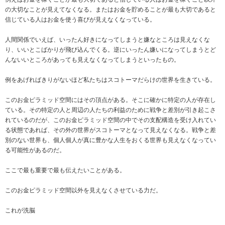
の大切なことが見えてなくなる。またはお金を貯めることが最も大切であると
信じている人はお金を使う喜びが見えなくなっている。
人間関係でいえば、いったん好きになってしまうと嫌なところは見えなくな
り、いいとこばかりが飛び込んでくる。逆にいったん嫌いになってしまうとど
んないいところがあっても見えなくなってしまうといったもの。
例をあげればきりがないほど私たちはスコトーマだらけの世界を生きている。
このお金ピラミッド空間にはその頂点がある。そこに確かに特定の人が存在し
ている。その特定の人と周辺の人たちの利益のために戦争と差別が引き起こさ
れているのだが、このお金ピラミッド空間の中でその支配構造を受け入れてい
る状態であれば、その外の世界がスコトーマとなって見えなくなる。戦争と差
別のない世界も、個人個人が真に豊かな人生をおくる世界も見えなくなってい
る可能性があるのだ。
ここで最も重要で最も伝えたいことがある。
このお金ピラミッド空間以外を見えなくさせている力だ。
これが洗脳