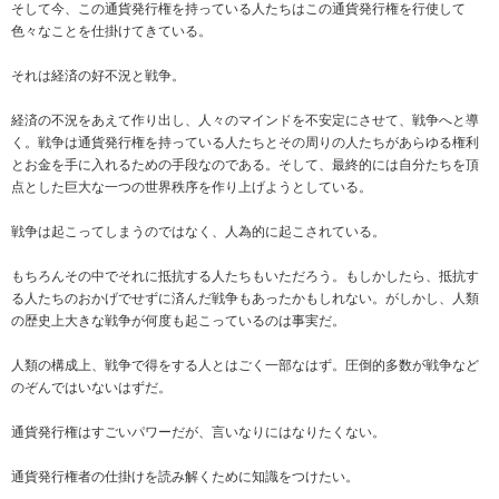
そして今、この通貨発行権を持っている人たちはこの通貨発行権を行使して
色々なことを仕掛けてきている。
それは経済の好不況と戦争。
経済の不況をあえて作り出し、人々のマインドを不安定にさせて、戦争へと導
く。戦争は通貨発行権を持っている人たちとその周りの人たちがあらゆる権利
とお金を手に入れるための手段なのである。そして、最終的には自分たちを頂
点とした巨大な一つの世界秩序を作り上げようとしている。
戦争は起こってしまうのではなく、人為的に起こされている。
もちろんその中でそれに抵抗する人たちもいただろう。もしかしたら、抵抗す
る人たちのおかげでせずに済んだ戦争もあったかもしれない。がしかし、人類
の歴史上大きな戦争が何度も起こっているのは事実だ。
人類の構成上、戦争で得をする人とはごく一部なはず。圧倒的多数が戦争など
のぞんではいないはずだ。
通貨発行権はすごいパワーだが、言いなりにはなりたくない。
通貨発行権者の仕掛けを読み解くために知識をつけたい。