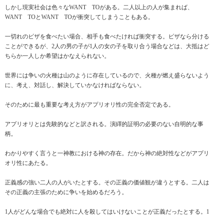
しかし現実社会は色々なWANT TOがある。二人以上の人が集まれば、
WANT TOとWANT TOが衝突してしまうこともある。
一切れのピザを食べたい場合、相手も食べたければ衝突する。ピザなら分ける
ことができるが、2人の男の子が1人の女の子を取り合う場合などは、大抵はど
ちらか一人しか希望はかなえられない。
世界には争いの火種は山のように存在しているので、火種が燃え盛らないよう
に、考え、対話し、解決していかなければならない。
そのために最も重要な考え方がアプリオリ性の完全否定である。
アプリオリとは先験的などと訳される。演繹的証明の必要のない自明的な事
柄。
わかりやすく言うと一神教における神の存在。だから神の絶対性などがアプリ
オリ性にあたる。
正義感の強い二人の人がいたとする。その正義の価値観が違うとする。二人は
その正義の主張のために争いを始めるだろう。
1人がどんな場合でも絶対に人を殺してはいけないことが正義だったとする。1