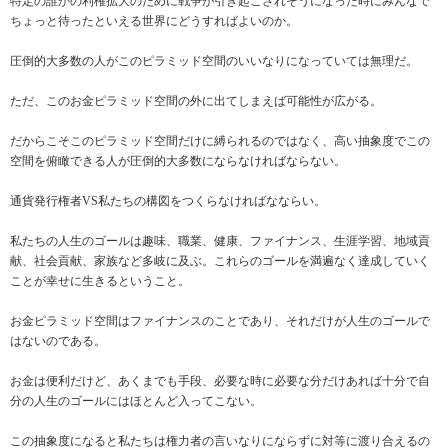
特定の誰かの利権拡大のために戦争が引き起こされそうになった時にみんなで
ちょっと待ったといえる世界にどうすればよいのか。
圧倒的大多数の人がこのピラミッド空間のいいなりになっていては無理だ。
ただ、このお金ピラミッド空間の外に出てしまえば可能性が広がる。
だからこそこのピラミッド空間だけに縛られるのではなく、高い抽象度でこの
空間を俯瞰できる人が圧倒的大多数にならなければならない。
通貨発行権者VS私たちの構図をつくらなければなならい。
私たちの人生のゴールは趣味、職業、健康、ファイナンス、生涯学習、地域貢
献、社会貢献、家族など多岐に及ぶ。これらのゴールを満遍なく達成していく
ことが幸せに生きるということ。
お金ピラミッド空間はファイナンスのことであり、それだけが人生のゴールで
はないのである。
お金は便利だけど、あくまでも手段、必要な時に必要な分だけあれば十分で自
分の人生のゴールにはほとんど入ってこない。
この抽象度になると私たちは権力者の言いなりにならずに対等に渡り合えるの