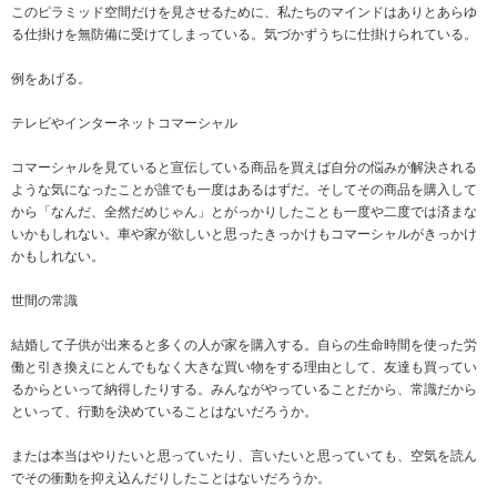
このピラミッド空間だけを見させるために、私たちのマインドはありとあらゆ
る仕掛けを無防備に受けてしまっている。気づかずうちに仕掛けられている。
例をあげる。
テレビやインターネットコマーシャル
コマーシャルを見ていると宣伝している商品を買えば自分の悩みが解決される
ような気になったことが誰でも一度はあるはずだ。そしてその商品を購入して
から「なんだ、全然だめじゃん」とがっかりしたことも一度や二度では済まな
いかもしれない。車や家が欲しいと思ったきっかけもコマーシャルがきっかけ
かもしれない。
世間の常識
結婚して子供が出来ると多くの人が家を購入する。自らの生命時間を使った労
働と引き換えにとんでもなく大きな買い物をする理由として、友達も買ってい
るからといって納得したりする。みんながやっていることだから、常識だから
といって、行動を決めていることはないだろうか。
または本当はやりたいと思っていたり、言いたいと思っていても、空気を読ん
でその衝動を抑え込んだりしたことはないだろうか。