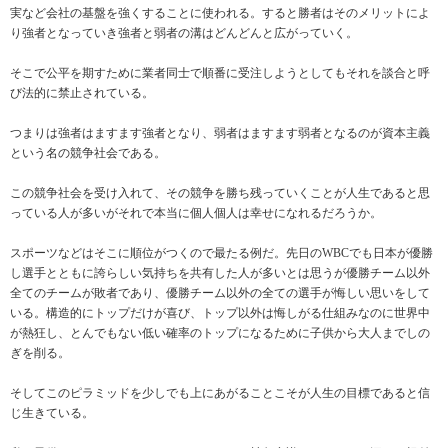
実など会社の基盤を強くすることに使われる。すると勝者はそのメリットによ
り強者となっていき強者と弱者の溝はどんどんと広がっていく。
そこで公平を期すために業者同士で順番に受注しようとしてもそれを談合と呼
び法的に禁止されている。
つまりは強者はますます強者となり、弱者はますます弱者となるのが資本主義
という名の競争社会である。
この競争社会を受け入れて、その競争を勝ち残っていくことが人生であると思
っている人が多いがそれで本当に個人個人は幸せになれるだろうか。
スポーツなどはそこに順位がつくので最たる例だ。先日のWBCでも日本が優勝
し選手とともに誇らしい気持ちを共有した人が多いとは思うが優勝チーム以外
全てのチームが敗者であり、優勝チーム以外の全ての選手が悔しい思いをして
いる。構造的にトップだけが喜び、トップ以外は悔しがる仕組みなのに世界中
が熱狂し、とんでもない低い確率のトップになるために子供から大人までしの
ぎを削る。
そしてこのピラミッドを少しでも上にあがることこそが人生の目標であると信
じ生きている。