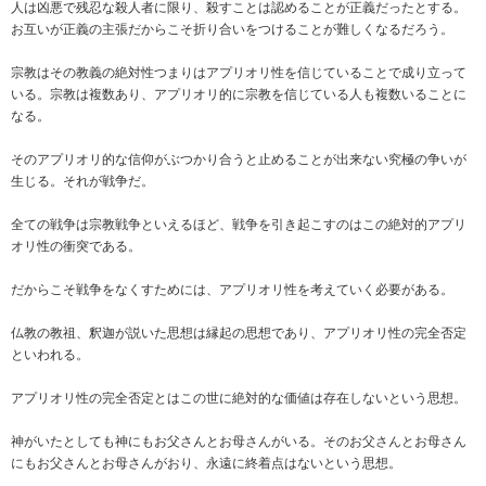
人は凶悪で残忍な殺人者に限り、殺すことは認めることが正義だったとする。
お互いが正義の主張だからこそ折り合いをつけることが難しくなるだろう。
宗教はその教義の絶対性つまりはアプリオリ性を信じていることで成り立って
いる。宗教は複数あり、アプリオリ的に宗教を信じている人も複数いることに
なる。
そのアプリオリ的な信仰がぶつかり合うと止めることが出来ない究極の争いが
生じる。それが戦争だ。
全ての戦争は宗教戦争といえるほど、戦争を引き起こすのはこの絶対的アプリ
オリ性の衝突である。
だからこそ戦争をなくすためには、アプリオリ性を考えていく必要がある。
仏教の教祖、釈迦が説いた思想は縁起の思想であり、アプリオリ性の完全否定
といわれる。
アプリオリ性の完全否定とはこの世に絶対的な価値は存在しないという思想。
神がいたとしても神にもお父さんとお母さんがいる。そのお父さんとお母さん
にもお父さんとお母さんがおり、永遠に終着点はないという思想。