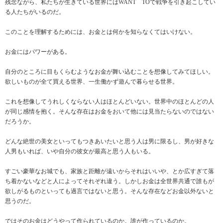
残念ながら、私たちが生きている世界にはWANT TOで戦争を引き起こしてい
る人たちがいるのだ。
このことを理解するためには、お金とは何かを知らなくてはいけない。
お金にはパワーがある。
自分のところに目もくらむようなお金が舞い込むことを想像してみてほしい。
欲しいものが全て買える世界、一生働かず遊んで暮らせる世界。
これを想像してうれしくならない人はほとんどいない。世界中のほとんどの人
が同じ感情を抱く。そんな存在はお金をおいて他には見当たらないのではない
だろうか。
どんな絶世の美女といってもつきあいたいと思う人は男に限るし、男が好きな
人男もいれば、いや自分の彼女が最高と思う人もいる。
すごい豪華なお城でも、家族と距離が遠いからそれはいいや、とか広すぎて落
ち着かないなどと人によってそれぞれ違う。しかしお金は全世界共通で誰もが
欲しがるものといっても過言ではないと思う。そんな存在などお金以外ないと
思うのだ。
ではそのお金はどうやって作られているのか。誰が作っているのか。