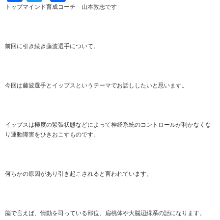
有
トップマインド育成コーチ 山本敦志です
前回に引き続き藤波選手について。
今回は藤波選手とイップスというテーマでお話ししたいと思います。
イップスは極度の緊張状態などによって神経系統のコントロールが利かなくな
り運動障害をひきおこすものです。
何らかの原因があり引き起こされると言われています。
脳で言えば、情動を司っている部位、扁桃体や大脳辺縁系の話になります。