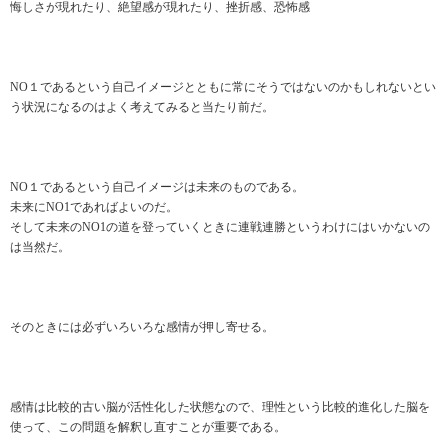
悔しさが現れたり、絶望感が現れたり、挫折感、恐怖感
NO１であるという自己イメージとともに常にそうではないのかもしれないとい
う状況になるのはよく考えてみると当たり前だ。
NO１であるという自己イメージは未来のものである。
未来にNO1であればよいのだ。
そして未来のNO1の道を登っていくときに連戦連勝というわけにはいかないの
は当然だ。
そのときには必ずいろいろな感情が押し寄せる。
感情は比較的古い脳が活性化した状態なので、理性という比較的進化した脳を
使って、この問題を解釈し直すことが重要である。