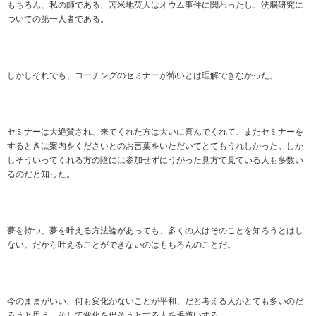
もちろん、私の師である、苫米地英人はオウム事件に関わったし、洗脳研究に
ついての第一人者である。
しかしそれでも、コーチングのセミナーが怖いとは理解できなかった。
セミナーは大絶賛され、来てくれた方は大いに喜んでくれて、またセミナーを
するときは案内をくださいとのお言葉をいただいてとてもうれしかった。しか
しそういってくれる方の陰には参加せずにうがった見方で見ている人も多数い
るのだと知った。
夢を持つ、夢を叶える方法論があっても、多くの人はそのことを知ろうとはし
ない。だから叶えることができないのはもちろんのことだ。
今のままがいい、何も変化がないことが平和、だと考える人がとても多いのだ
ろうと思う。そして変化を促そうとする人を毛嫌いする。