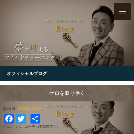
オフィシャルブログ
ゲロを取り除く
投稿日
2016年9月6日
Facebook
Twitter
共
有
こんにちは。コーチ山本敦志です。