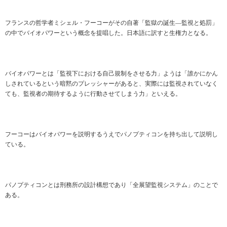
フランスの哲学者ミシェル・フーコーがその自著「監獄の誕生―監視と処罰」
の中でバイオパワーという概念を提唱した。日本語に訳すと生権力となる。
バイオパワーとは「監視下における自己規制をさせる力」ようは「誰かにかん
しされているという暗黙のプレッシャーがあると、実際には監視されていなく
ても、監視者の期待するように行動させてしまう力」といえる。
フーコーはバイオパワーを説明するうえでパノプティコンを持ち出して説明し
ている。
パノプティコンとは刑務所の設計構想であり「全展望監視システム」のことで
ある。