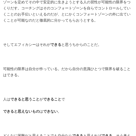
ゾーンを定めてその中で安定的に生きようとする人の習性が可能性の限界をつ
くりだす。コーチングはそのコンフォートゾーンを自らでコントロールしてい
くことのお手伝いといえるのだが、とにかくコンフォートゾーンの外に出てい
くことが可能なのだと徹底的に分かってもらおうとする。
そしてエフィカシーはそれが
できる
と思うちからのことだ。
可能性の限界は自分が作っている。だから自分の意識ひとつで限界を破ること
はできる。
人は
できると思うこと
が
できること
で
できると思えないもの
は
できない
。
どんなに困難だと思えることでも自分なら
できる
と思えれば
できる
。そう考え