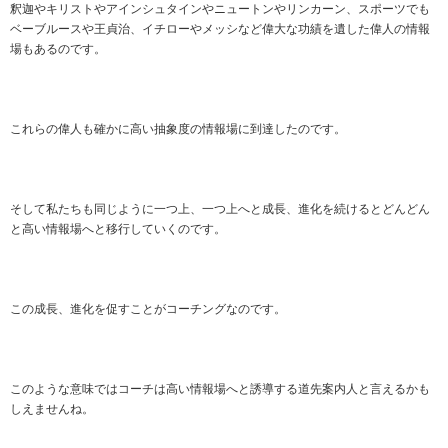
釈迦やキリストやアインシュタインやニュートンやリンカーン、スポーツでも
ベーブルースや王貞治、イチローやメッシなど偉大な功績を遺した偉人の情報
場もあるのです。
これらの偉人も確かに高い抽象度の情報場に到達したのです。
そして私たちも同じように一つ上、一つ上へと成長、進化を続けるとどんどん
と高い情報場へと移行していくのです。
この成長、進化を促すことがコーチングなのです。
このような意味ではコーチは高い情報場へと誘導する道先案内人と言えるかも
しえませんね。