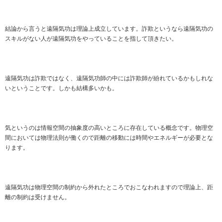
結論から言うと遠隔気功は理論上成立しています。詐欺というなら遠隔気功の
スキルがない人が遠隔気功をやっていることを指して頂きたい。
遠隔気功は詐欺ではなく、遠隔気功師の中には詐欺師が紛れているかもしれな
いということです。しかも結構多いかも。
気というのは情報空間の抽象度の高いところに存在している概念です。物理空
間においては物理法則が働くので距離の移動には時間やエネルギーが必要とな
ります。
遠隔気功は物理空間の制約から外れたところでおこなわれますので理論上、距
離の制約は受けません。