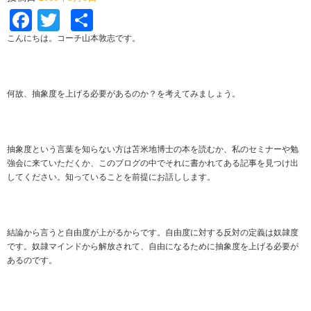
Facebook
Twitter
共
有
こんにちは。コーチ山本敦志です。
何故、抽象度を上げる必要があるのか？を考えてみましょう。
抽象度という言葉を知らない方は苫米地博士の本を読むか、私のセミナーや勉
強会に来ていただくか、このブログの中でそれに書かれてある記事を見つけ出
してください。知っていることを前提にお話しします。
結論から言うと自由度が上がるからです。自由度に対する反対の定義は奴隷度
です。奴隷マインドから解放されて、自由になるために抽象度を上げる必要が
あるのです。