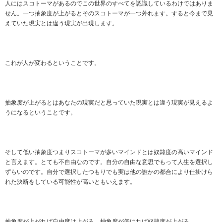
人にはスコトーマがあるのでこの世界のすべてを認識しているわけではありま
せん。一つ抽象度が上がるとそのスコトーマが一つ外れます。すると今まで見
えていた現実とは違う現実が出現します。
これが人が変わるということです。
抽象度が上がるとはあなたの現実だと思っていた現実とは違う現実が見えるよ
うになるということです。
そして低い抽象度つまりスコトーマが多いマインドとは奴隷度の高いマインド
と言えます。とても不自由なのです。自分の自由な意思でもって人生を選択し
ずらいのです。自分で選択したつもりでも実は他の誰かの都合により仕掛けら
れた決断をしている可能性が高いともいえます。
抽象度が上がれば自由度は上がる。抽象度が低ければ奴隷度が上がる。