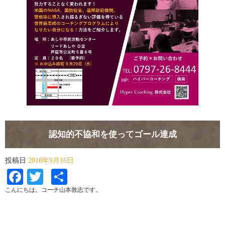
認知的不協和を使ってゴール達成
投稿日
2016年9月16日
Facebook
Twitter
共
有
こんにちは。コーチ山本敦志です。