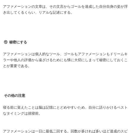
アファメーションの文章は、その文言からゴールを達成した自分自身の姿が浮
き出してくるくらい、リアルな記述にする。
⑪
秘密にする
アファメーションは個人的なツール、ゴールもアファメーションもドリームキ
ラーや他人の評価から遠ざけるためにも懐に大切にしまって秘密にしておくこ
とが重要である。
その他の注意
寝る前に覚えたことは脳は記憶にとどめやすいため、自分に語りかけるベスト
なタイミングは就寝前。
アファメーションは一日に最低二回する。回数が多ければ多いほど達成のスピ