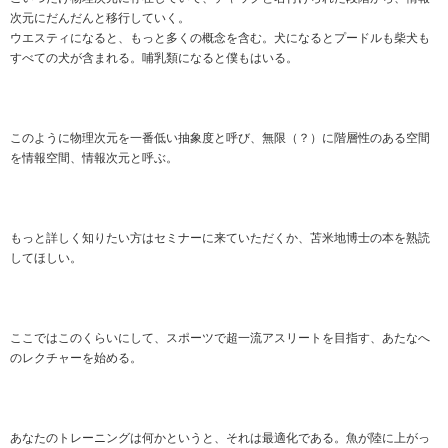
次元にだんだんと移行していく。
ウエスティになると、もっと多くの概念を含む。犬になるとプードルも柴犬も
すべての犬が含まれる。哺乳類になると僕もはいる。
このように物理次元を一番低い抽象度と呼び、無限（？）に階層性のある空間
を情報空間、情報次元と呼ぶ。
もっと詳しく知りたい方はセミナーに来ていただくか、苫米地博士の本を熟読
してほしい。
ここではこのくらいにして、スポーツで超一流アスリートを目指す、あたなへ
のレクチャーを始める。
あなたのトレーニングは何かというと、それは最適化である。魚が陸に上がっ