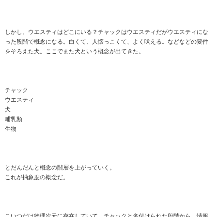
しかし、ウエスティはどこにいる？チャックはウエスティだがウエスティにな
った段階で概念になる。白くて、人懐っこくて、よく吠える。などなどの要件
をそろえた犬。ここでまた犬という概念が出てきた。
チャック
ウエスティ
犬
哺乳類
生物
とだんだんと概念の階層を上がっていく。
これが抽象度の概念だ。
こいつだけ物理次元に存在していて、チャックと名付けられた段階から、情報