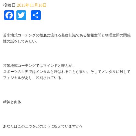
投稿日
2015年11月18日
Facebook
Twitter
共
有
苫米地式コーチングの根底に流れる基礎知識である情報空間と物理空間の関係
性の話をしてみたい。
苫米地式コーチングではマインドと呼ぶが、
スポーツの世界ではメンタルと呼ばれることが多い。そしてメンタルに対して
フィジカルがあり、区別されている。
精神と肉体
あなたはこの二つをどのように捉えていますか？